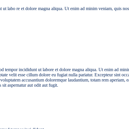
nt ut labo re et dolore magna aliqua. Ut enim ad minim veniam, quis nos
od tempor incididunt ut labore et dolore magna aliqua. Ut enim ad minim
te velit esse cillum dolore eu fugiat nulla pariatur. Excepteur sint occa
it voluptatem accusantium doloremque laudantium, totam rem aperiam, eaqu
it aspernatur aut odit aut fugit.