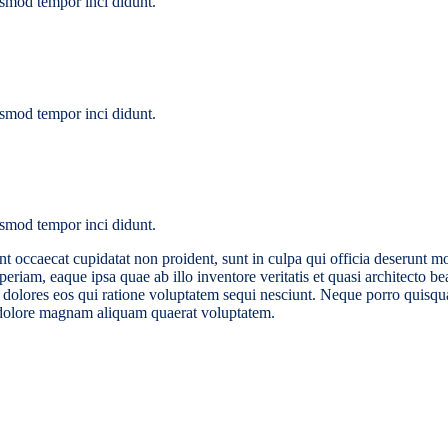
u smod tempor inci didunt.
u smod tempor inci didunt.
u smod tempor inci didunt.
int occaecat cupidatat non proident, sunt in culpa qui officia deserunt m
riam, eaque ipsa quae ab illo inventore veritatis et quasi architecto 
i dolores eos qui ratione voluptatem sequi nesciunt. Neque porro quisqua
 dolore magnam aliquam quaerat voluptatem.