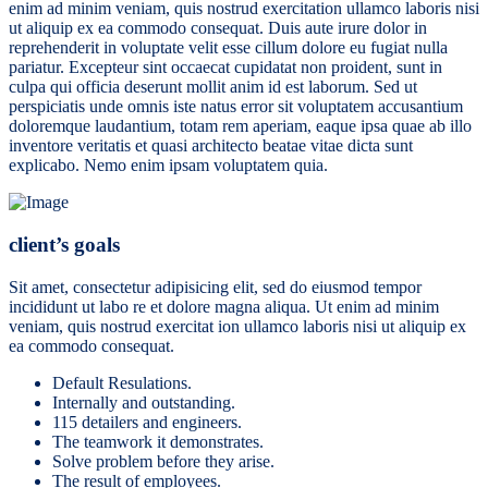
enim ad minim veniam, quis nostrud exercitation ullamco laboris nisi
ut aliquip ex ea commodo consequat. Duis aute irure dolor in
reprehenderit in voluptate velit esse cillum dolore eu fugiat nulla
pariatur. Excepteur sint occaecat cupidatat non proident, sunt in
culpa qui officia deserunt mollit anim id est laborum. Sed ut
perspiciatis unde omnis iste natus error sit voluptatem accusantium
doloremque laudantium, totam rem aperiam, eaque ipsa quae ab illo
inventore veritatis et quasi architecto beatae vitae dicta sunt
explicabo. Nemo enim ipsam voluptatem quia.
client’s goals
Sit amet, consectetur adipisicing elit, sed do eiusmod tempor
incididunt ut labo re et dolore magna aliqua. Ut enim ad minim
veniam, quis nostrud exercitat ion ullamco laboris nisi ut aliquip ex
ea commodo consequat.
Default Resulations.
Internally and outstanding.
115 detailers and engineers.
The teamwork it demonstrates.
Solve problem before they arise.
The result of employees.