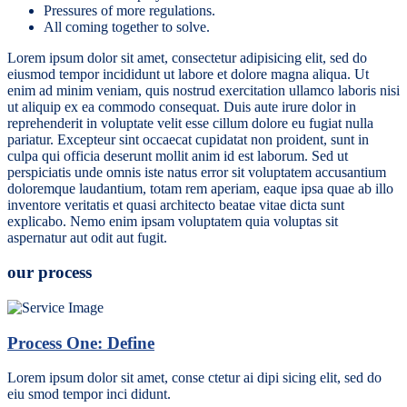
Pressures of more regulations.
All coming together to solve.
Lorem ipsum dolor sit amet, consectetur adipisicing elit, sed do
eiusmod tempor incididunt ut labore et dolore magna aliqua. Ut
enim ad minim veniam, quis nostrud exercitation ullamco laboris nisi
ut aliquip ex ea commodo consequat. Duis aute irure dolor in
reprehenderit in voluptate velit esse cillum dolore eu fugiat nulla
pariatur. Excepteur sint occaecat cupidatat non proident, sunt in
culpa qui officia deserunt mollit anim id est laborum. Sed ut
perspiciatis unde omnis iste natus error sit voluptatem accusantium
doloremque laudantium, totam rem aperiam, eaque ipsa quae ab illo
inventore veritatis et quasi architecto beatae vitae dicta sunt
explicabo. Nemo enim ipsam voluptatem quia voluptas sit
aspernatur aut odit aut fugit.
our process
Process One: Define
Lorem ipsum dolor sit amet, conse ctetur ai dipi sicing elit, sed do
eiu smod tempor inci didunt.