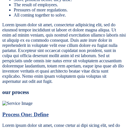
The result of employees.
Pressures of more regulations.
All coming together to solve.
Lorem ipsum dolor sit amet, consectetur adipisicing elit, sed do
eiusmod tempor incididunt ut labore et dolore magna aliqua. Ut
enim ad minim veniam, quis nostrud exercitation ullamco laboris nisi
ut aliquip ex ea commodo consequat. Duis aute irure dolor in
reprehenderit in voluptate velit esse cillum dolore eu fugiat nulla
pariatur. Excepteur sint occaecat cupidatat non proident, sunt in
culpa qui officia deserunt mollit anim id est laborum. Sed ut
perspiciatis unde omnis iste natus error sit voluptatem accusantium
doloremque laudantium, totam rem aperiam, eaque ipsa quae ab illo
inventore veritatis et quasi architecto beatae vitae dicta sunt
explicabo. Nemo enim ipsam voluptatem quia voluptas sit
aspernatur aut odit aut fugit.
our process
Process One: Define
Lorem ipsum dolor sit amet, conse ctetur ai dipi sicing elit, sed do