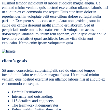
eiusmod tempor incididunt ut labore et dolore magna aliqua. Ut
enim ad minim veniam, quis nostrud exercitation ullamco laboris nisi
ut aliquip ex ea commodo consequat. Duis aute irure dolor in
reprehenderit in voluptate velit esse cillum dolore eu fugiat nulla
pariatur. Excepteur sint occaecat cupidatat non proident, sunt in
culpa qui officia deserunt mollit anim id est laborum. Sed ut
perspiciatis unde omnis iste natus error sit voluptatem accusantium
doloremque laudantium, totam rem aperiam, eaque ipsa quae ab illo
inventore veritatis et quasi architecto beatae vitae dicta sunt
explicabo. Nemo enim ipsam voluptatem quia.
client’s goals
Sit amet, consectetur adipisicing elit, sed do eiusmod tempor
incididunt ut labo re et dolore magna aliqua. Ut enim ad minim
veniam, quis nostrud exercitat ion ullamco laboris nisi ut aliquip ex
ea commodo consequat.
Default Resulations.
Internally and outstanding.
115 detailers and engineers.
The teamwork it demonstrates.
Solve problem before they arise.