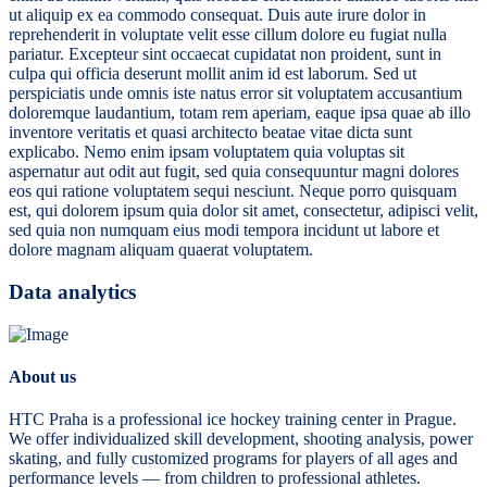
ut aliquip ex ea commodo consequat. Duis aute irure dolor in
reprehenderit in voluptate velit esse cillum dolore eu fugiat nulla
pariatur. Excepteur sint occaecat cupidatat non proident, sunt in
culpa qui officia deserunt mollit anim id est laborum. Sed ut
perspiciatis unde omnis iste natus error sit voluptatem accusantium
doloremque laudantium, totam rem aperiam, eaque ipsa quae ab illo
inventore veritatis et quasi architecto beatae vitae dicta sunt
explicabo. Nemo enim ipsam voluptatem quia voluptas sit
aspernatur aut odit aut fugit, sed quia consequuntur magni dolores
eos qui ratione voluptatem sequi nesciunt. Neque porro quisquam
est, qui dolorem ipsum quia dolor sit amet, consectetur, adipisci velit,
sed quia non numquam eius modi tempora incidunt ut labore et
dolore magnam aliquam quaerat voluptatem.
Data analytics
About us
HTC Praha is a professional ice hockey training center in Prague.
We offer individualized skill development, shooting analysis, power
skating, and fully customized programs for players of all ages and
performance levels — from children to professional athletes.