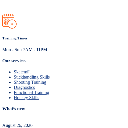
Privacy Policy
|
Terms and Conditions
Training Times
Mon - Sun 7AM - 11PM
Our services
Skatemill
Stickhandling Skills
Shooting Training
Diagnostics
Functional Training
Hockey Skills
What’s new
August 26, 2020