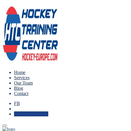
Home
Services
Our Team
Blog
Contact
FB
Check Availability